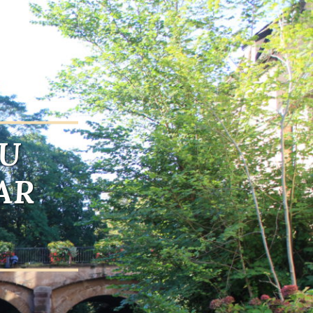
AU
AR